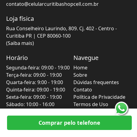
contato@celularcuritibashopcell.com.br
Loja física
Rua Conselheiro Laurindo, 809. Cj. 402 - Centro
-
Curitiba
PR
| CEP
80060-100
(Saiba mais)
Horário
Navegue
Segunda-feira
:
09:00
-
19:00
Home
Terça-feira
:
09:00
-
19:00
Sobre
Quarta-feira
:
9:00
-
19:00
Dúvidas frequentes
Quinta-feira
:
09:00
-
19:00
Contato
Sexta-feira
:
09:00
-
19:00
Política de Privacidade
Sábado
:
10:00
-
16:00
Termos de Uso
Domingo: FECHADO
Comprar pelo telefone
Formas de Pagamento