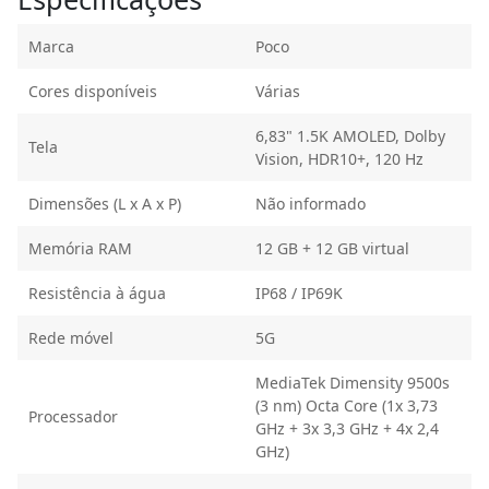
Marca
Poco
Cores disponíveis
Várias
6,83" 1.5K AMOLED, Dolby
Tela
Vision, HDR10+, 120 Hz
Dimensões (L x A x P)
Não informado
Memória RAM
12 GB + 12 GB virtual
Resistência à água
IP68 / IP69K
Rede móvel
5G
MediaTek Dimensity 9500s
(3 nm) Octa Core (1x 3,73
Processador
GHz + 3x 3,3 GHz + 4x 2,4
GHz)