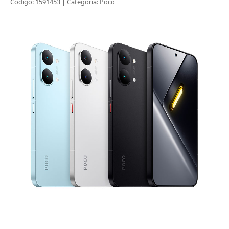
Código:
1591453
| Categoria:
Poco