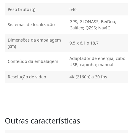
Peso bruto (g)
546
GPS; GLONASS; BeiDou;
Sistemas de localização
Galileo; QZSS; NavIC
Dimensões da embalagem
9,5 x 6,1 x 18,7
(cm)
Adaptador de energia; cabo
Conteúdo da embalagem
USB; capinha; manual
Resolução de vídeo
4K (2160p) a 30 fps
Outras características