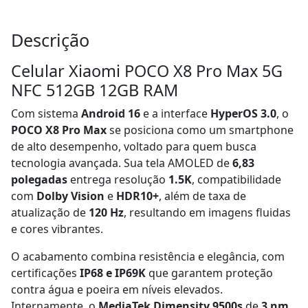
Descrição
Celular Xiaomi POCO X8 Pro Max 5G
NFC 512GB 12GB RAM
Com sistema
Android 16
e a interface
HyperOS 3.0
, o
POCO X8 Pro Max
se posiciona como um smartphone
de alto desempenho, voltado para quem busca
tecnologia avançada. Sua tela AMOLED de
6,83
polegadas
entrega resolução
1.5K
, compatibilidade
com
Dolby Vision
e
HDR10+
, além de taxa de
atualização de
120 Hz
, resultando em imagens fluidas
e cores vibrantes.
O acabamento combina resistência e elegância, com
certificações
IP68 e IP69K
que garantem proteção
contra água e poeira em níveis elevados.
Internamente, o
MediaTek Dimensity 9500s
de
3 nm