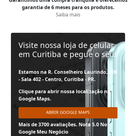
Garantimos uma compra tranquila e oferecemos
garantia de 6 meses para os produtos.
Saiba mais
Visite nossa loja de celular
em Curitiba e pegue o seu!
Estamos na R. Conselheiro Laurindo, 809
- Sala 402 - Centro, Curitiba - PR.
Clique para abrir nossa localização no
Google Maps.
ABRIR GOOGLE MAPS
Mais de 3700 avaliações. Nota 5.0 No
Google Meu Negócio