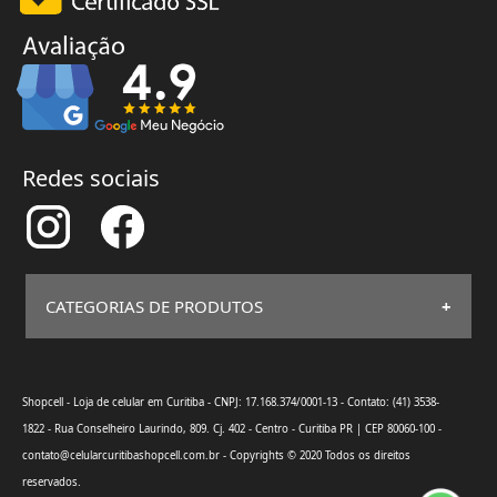
Redes sociais
CATEGORIAS DE PRODUTOS
Xiaomi
Redmi Note
Mais
Shopcell - Loja de celular em Curitiba - CNPJ: 17.168.374/0001-13
- Contato: (41) 3538-
Realme
Curitiba
Xiaomi Redmi
1822 - Rua Conselheiro Laurindo, 809. Cj. 402 - Centro - Curitiba PR | CEP 80060-100 -
Celular Xiaomi
MI Band
Note 8
contato@celularcuritibashopcell.com.br - Copyrights © 2020 Todos os direitos
em Curitiba
Acessórios
Xiaomi Redmi
reservados.
Motorola
Xiaomi
Note 9