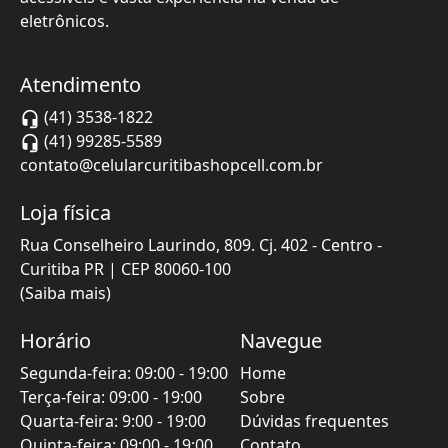
eletrônicos.
Atendimento
(41) 3538-1822
(41) 99285-5589
contato@celularcuritibashopcell.com.br
Loja física
Rua Conselheiro Laurindo, 809. Cj. 402 - Centro
-
Curitiba
PR
| CEP
80060-100
(Saiba mais)
Horário
Navegue
Segunda-feira
:
09:00
-
19:00
Home
Terça-feira
:
09:00
-
19:00
Sobre
Quarta-feira
:
9:00
-
19:00
Dúvidas frequentes
Quinta-feira
:
09:00
-
19:00
Contato