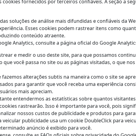
ookies fornecidos por terceiros confiáveis. A seção a segu
 das soluções de análise mais difundidas e confiáveis ​​da 
periência. Esses cookies podem rastrear itens como quant
oduzindo conteúdo atraente.
le Analytics, consulte a página oficial do Google Analytic
astrear e medir o uso deste site, para que possamos contin
 que você passa no site ou as páginas visitadas, o que n
 fazemos alterações subtis na maneira como o site se ap
ados ​​para garantir que você receba uma experiência cons
suários mais apreciam.
nte entendermos as estatísticas sobre quantos visitantes
cookies rastrearão. Isso é importante para você, pois sign
alizar nossos custos de publicidade e produtos para garan
veicular publicidade usa um cookie DoubleClick para veicu
terminado anúncio é exibido para você.
nse, consulte as FAQs oficiais sobre privacidade do Googl