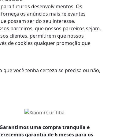
 para futuros desenvolvimentos. Os
 forneça os anúncios mais relevantes
ue possam ser do seu interesse.
ssos parceiros, que nossos parceiros sejam,
ssos clientes, permitirem que nossos
través de cookies qualquer promoção que
 que você tenha certeza se precisa ou não,
Garantimos uma compra tranquila e
stei! ótimo espaço,comprei um
Eu e meu
ferecemos garantia de 6 meses para os