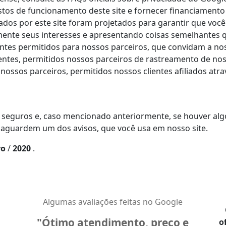
tos de funcionamento deste site e fornecer financiamento
os ​​por este site foram projetados para garantir que você
ente seus interesses e apresentando coisas semelhantes q
entes permitidos para nossos parceiros, que convidam a no
ientes, permitidos nossos parceiros de rastreamento de no
 nossos parceiros, permitidos nossos clientes afiliados a
 seguros e, caso mencionado anteriormente, se houver algo
 aguardem um dos avisos, que você usa em nosso site.
ro
/
2020
.
Algumas avaliações feitas no Google
Ótimo atendimento, preço e
Go
o