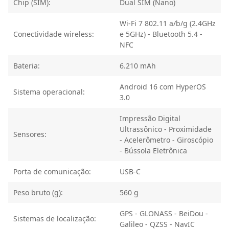
Chip (SIM):
Dual SIM (Nano)
Wi-Fi 7 802.11 a/b/g (2.4GHz
Conectividade wireless:
e 5GHz) - Bluetooth 5.4 -
NFC
Bateria:
6.210 mAh
Android 16 com HyperOS
Sistema operacional:
3.0
Impressão Digital
Ultrassônico - Proximidade
Sensores:
- Acelerômetro - Giroscópio
- Bússola Eletrônica
Porta de comunicação:
USB-C
Peso bruto (g):
560 g
GPS - GLONASS - BeiDou -
Sistemas de localização:
Galileo - QZSS - NavIC