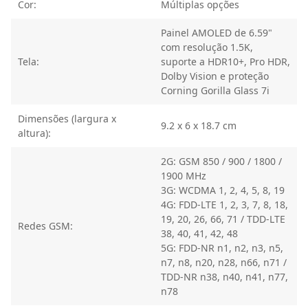
Cor:
Múltiplas opções
Painel AMOLED de 6.59"
com resolução 1.5K,
Tela:
suporte a HDR10+, Pro HDR,
Dolby Vision e proteção
Corning Gorilla Glass 7i
Dimensões (largura x
9.2 x 6 x 18.7 cm
altura):
2G: GSM 850 / 900 / 1800 /
1900 MHz
3G: WCDMA 1, 2, 4, 5, 8, 19
4G: FDD-LTE 1, 2, 3, 7, 8, 18,
19, 20, 26, 66, 71 / TDD-LTE
Redes GSM:
38, 40, 41, 42, 48
5G: FDD-NR n1, n2, n3, n5,
n7, n8, n20, n28, n66, n71 /
TDD-NR n38, n40, n41, n77,
n78